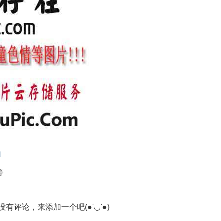
l
等
有评论，来添加一个吧(●'◡'●)