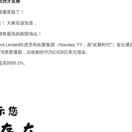
控股虎牙直播
毋庸置疑了！
东！ 大家应该知道，
拥有最高的权限地位！
nt Limited向虎牙和欢聚集团（Nasdaq: YY，原“欢聚时代”）发出通
虎牙B类普通股，总收购价约为2.626亿美元现金。
到50.1%。