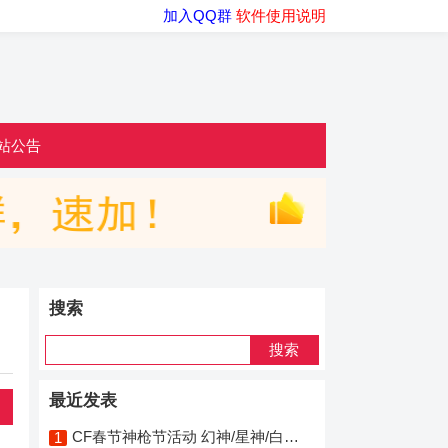
加入QQ群
软件使用说明
站公告
搜索
最近发表
CF春节神枪节活动 幻神/星神/白虎/炽芒蝶刃 限时免费体验
1