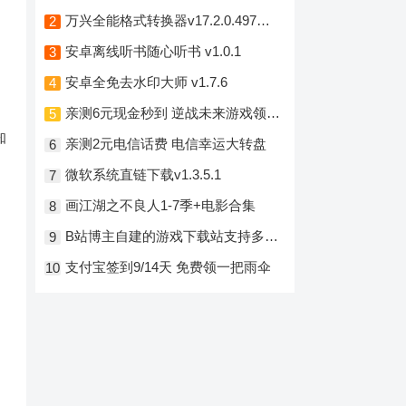
万兴全能格式转换器v17.2.0.497绿色版
2
安卓离线听书随心听书 v1.0.1
3
安卓全免去水印大师 v1.7.6
4
亲测6元现金秒到 逆战未来游戏领现金
5
知
亲测2元电信话费 电信幸运大转盘
6
微软系统直链下载v1.3.5.1
7
画江湖之不良人1-7季+电影合集
8
B站博主自建的游戏下载站支持多个网盘
9
支付宝签到9/14天 免费领一把雨伞
10