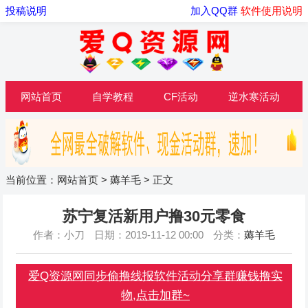
投稿说明
加入QQ群
软件使用说明
网站首页
自学教程
CF活动
逆水寒活动
当前位置：
网站首页
>
薅羊毛
> 正文
苏宁复活新用户撸30元零食
作者：小刀
日期：2019-11-12 00:00
分类：
薅羊毛
爱Q资源网同步偷撸线报软件活动分享群赚钱撸实
物,点击加群~