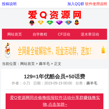
投稿说明
加入QQ群
软件使用说明
网站首页
自学教程
CF活动
逆水寒活动
当前位置：
网站首页
>
薅羊毛
> 正文
129=1年优酷会员+50话费
作者：小刀
日期：2019-09-19 00:00
分类：
薅羊毛
爱Q资源网同步偷撸线报软件活动分享群赚钱撸实
物,点击加群~