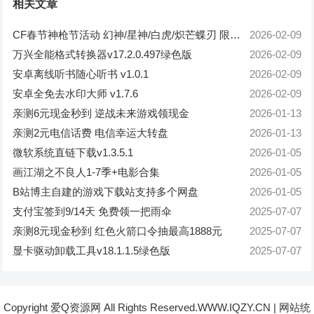
相关文章
CF春节神枪节活动 幻神/星神/白虎/炽芒蝶刃 限时免费体验
2026-02-09
万兴全能格式转换器v17.2.0.497绿色版
2026-02-09
安卓离线听书随心听书 v1.0.1
2026-02-09
安卓全免去水印大师 v1.7.6
2026-02-09
亲测6元现金秒到 逆战未来游戏领现金
2026-01-13
亲测2元电信话费 电信幸运大转盘
2026-01-13
微软系统直链下载v1.3.5.1
2026-01-05
画江湖之不良人1-7季+电影合集
2026-01-05
B站博主自建的游戏下载站支持多个网盘
2026-01-05
支付宝签到9/14天 免费领一把雨伞
2025-07-07
亲测8元现金秒到 红色火箭口令抽最高1888元
2025-07-07
显卡驱动卸载工具v18.1.1.5绿色版
2025-07-07
Copyright 爱Q资源网 All Rights Reserved.WWW.IQZY.CN
|
网站统