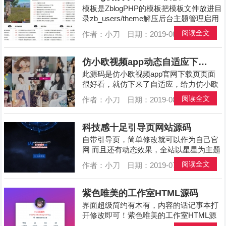
模板是ZblogPHP的模板把模板文件放进目
录zb_users/theme解压后台主题管理启用
模板不依赖任何插件前台底部如果有个二
阅读全文
作者：小刀
日期：2019-08-19
分类：
网
维码导致布局错乱的请在后台顶栏、主题
配置、二维码图片的地址清空就ok了四栏
CMS要自己设置也是在主题配置里面zbl...
仿小欧视频app动态自适应下载页
此源码是仿小欧视频app官网下载页页面
很好看，就仿下来了自适应，给力仿小欧
视频app动态自适应下载页来源：小刀资
阅读全文
作者：小刀
日期：2019-08-01
分类：
网
源网已经过安全软件检测无毒，请您放心
下载。...
科技感十足引导页网站源码
自带引导页，简单修改就可以作为自己官
网 而且还有动态效果，全站以星星为主题
打造，贼好看~ 科技感十足引导页网站源
阅读全文
作者：小刀
日期：2019-07-20
分类：
网
码来源：小刀资源网已经过安全软件检测
无毒，请您放心下载。...
紫色唯美的工作室HTML源码
界面超级简约有木有，内容的话记事本打
开修改即可！紫色唯美的工作室HTML源
码来源：小刀资源网已经过安全软件检测