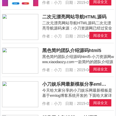
阅读全文
作者：小刀
日期：2019-07-14
分类：
网
无毒，请您放心下载。...
二次元漂亮网站导航HTML源码
二次元漂亮网站导航HTML源码二次元漂
亮导航源码来源：小刀资源网已经过安全
软件检测无毒，请您放心下载。...
阅读全文
作者：小刀
日期：2019-05-04
分类：
网
黑色简约团队介绍源码html5
黑色简约团队介绍源码html5-小刀资源网w
ww.xiaodaozy.com一款简约的团队介绍源
码logo文字信息都可以自行修改黑色简约
阅读全文
作者：小刀
日期：2019-04-12
分类：
网
团队介绍源码html5来源：小刀资源网已经
过安全软件检测无毒，请您放心下载。...
小刀娱乐网最新模板分享emlog模板
今天给大家分享的小刀娱乐网最新模板是
基于emlog博客系统开发的 下面给大家详
细介绍搭建步骤首先去官网下载最新的em
阅读全文
作者：小刀
日期：2019-03-13
分类：
网
log博客系统【小编已经打包】将博客源码
上传空间或者服务器 绑定域名直接打开域