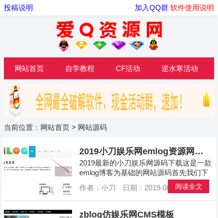
投稿说明
加入QQ群
软件使用说明
网站首页
自学教程
CF活动
逆水寒活动
当前位置：
网站首页
>
网站源码
2019小刀娱乐网emlog资源网源码下载
2019最新的小刀娱乐网源码下载这是一款
emlog博客为基础的网站源码首先我们下
载对于的emlog博客程序地址:http://www.e
阅读全文
作者：小刀
日期：2019-08-31
分类：
网
mlog.net/ 在页面中选择对应的php程序下
载 ...
zblog仿娱乐网CMS模板